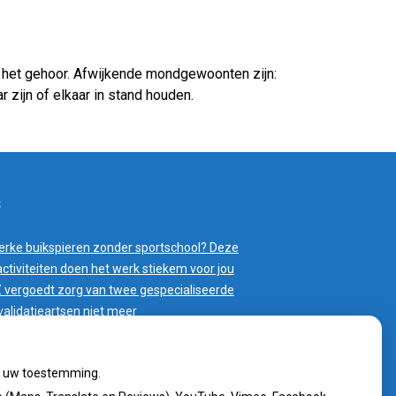
 het gehoor. Afwijkende mondgewoonten zijn:
zijn of elkaar in stand houden.
erke buikspieren zonder sportschool? Deze
activiteiten doen het werk stiekem voor jou
 vergoedt zorg van twee gespecialiseerde
validatieartsen niet meer
 sleutel tot blijvend afvallen? Dat doe je
lgens onderzoek veel effectiever samen
ij uw toestemming.
oedeisende hulp zag dit weekend meer
nsen met heup- en polsbreuken