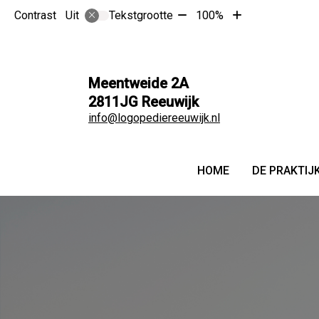
Tekst
Tekst
Contrast
Tekstgrootte
100%
Uit
verkleinen
vergroten
met
met
10%
10%
Meentweide
2A
2811JG
Reeuwijk
info@logopediereeuwijk.nl
Hoofdmenu
HOME
DE PRAKTIJ