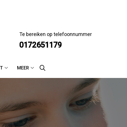
Te bereiken op telefoonnummer
0172651179
T
MEER
Contact
Meer
submenu
submenu