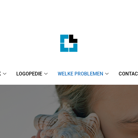
K
LOGOPEDIE
WELKE PROBLEMEN
CONTAC
De
Logopedie
Welke
Praktijk
submenu
problemen
submenu
submenu