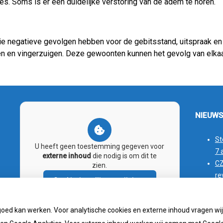
es. Soms is er een duidelijke verstoring van de adem te horen.
 negatieve gevolgen hebben voor de gebitsstand, uitspraak en
 en vingerzuigen. Deze gewoonten kunnen het gevolg van elkaar 
NIEUWS
St
U heeft geen toestemming gegeven voor
7 
externe inhoud
die nodig is om dit te
CZ
zien.
re
Cookie-instellingen wijzigen
De
vo
goed kan werken. Voor analytische cookies en externe inhoud vragen w
Sp
me