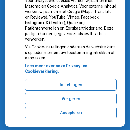
Voor analytische cookies werken wij samen met
NIEUWS
Matomo en Google Analytics. Voor externe inhoud
werken wij samen met Google (Maps, Translate
Sterke buikspieren zonder sportschool? Deze 7
en Reviews), YouTube, Vimeo, Facebook,
activiteiten doen het werk stiekem voor jou
Instagram, X (Twitter), Qualizorg,
Patiëntenvertellen en ZorgkaartNederland. Deze
CZ vergoedt zorg van twee gespecialiseerde
partijen kunnen gegevens zoals uw IP-adres
revalidatieartsen niet meer
verwerken.
De sleutel tot blijvend afvallen? Dat doe je volgens
Via Cookie-instellingen onderaan de website kunt
onderzoek veel effectiever samen
u op ieder moment uw toestemming intrekken of
Spoedeisende hulp zag dit weekend meer mensen met
aanpassen.
heup- en polsbreuken binnenkomen
Lees meer over onze Privacy- en
Een recept voor een wandeling: waarom Erasmus MC
Cookieverklaring.
patiënten het park in stuurt
Instellingen
Weigeren
Uw Zorg Online
|
Beheer
Accepteren
Privacy verklaring
|
Cookie-instellingen
|
Voorwaarden