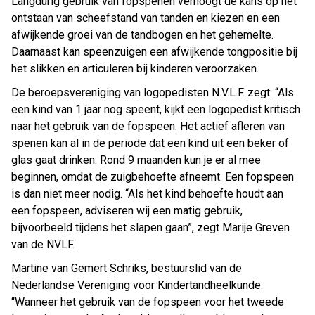
Langdurig gebruik van fopspenen verhoogt de kans op het
ontstaan van scheefstand van tanden en kiezen en een
afwijkende groei van de tandbogen en het gehemelte.
Daarnaast kan speenzuigen een afwijkende tongpositie bij
het slikken en articuleren bij kinderen veroorzaken.
De beroepsvereniging van logopedisten N.V.L.F. zegt: “Als
een kind van 1 jaar nog speent, kijkt een logopedist kritisch
naar het gebruik van de fopspeen. Het actief afleren van
spenen kan al in de periode dat een kind uit een beker of
glas gaat drinken. Rond 9 maanden kun je er al mee
beginnen, omdat de zuigbehoefte afneemt. Een fopspeen
is dan niet meer nodig. “Als het kind behoefte houdt aan
een fopspeen, adviseren wij een matig gebruik,
bijvoorbeeld tijdens het slapen gaan”, zegt Marije Greven
van de NVLF.
Martine van Gemert Schriks, bestuurslid van de
Nederlandse Vereniging voor Kindertandheelkunde:
“Wanneer het gebruik van de fopspeen voor het tweede