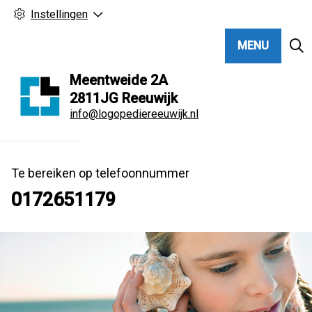
Instellingen
MENU
Meentweide
2A
2811JG
Reeuwijk
info@logopediereeuwijk.nl
Te bereiken op telefoonnummer
0172651179
Hoo