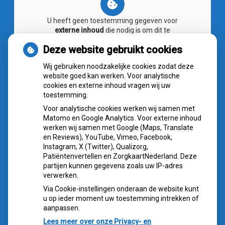
U heeft geen toestemming gegeven voor
externe inhoud
die nodig is om dit te
zien.
Deze website gebruikt cookies
Cookie-instellingen wijzigen
Wij gebruiken noodzakelijke cookies zodat deze
website goed kan werken. Voor analytische
cookies en externe inhoud vragen wij uw
toestemming.
Voor analytische cookies werken wij samen met
NIEUWS
Matomo en Google Analytics. Voor externe inhoud
werken wij samen met Google (Maps, Translate
Sterke buikspieren zonder sportschool? Deze 7
en Reviews), YouTube, Vimeo, Facebook,
activiteiten doen het werk stiekem voor jou
Instagram, X (Twitter), Qualizorg,
Patiëntenvertellen en ZorgkaartNederland. Deze
CZ vergoedt zorg van twee gespecialiseerde
partijen kunnen gegevens zoals uw IP-adres
revalidatieartsen niet meer
verwerken.
De sleutel tot blijvend afvallen? Dat doe je volgens
Via Cookie-instellingen onderaan de website kunt
onderzoek veel effectiever samen
u op ieder moment uw toestemming intrekken of
Spoedeisende hulp zag dit weekend meer mensen met
aanpassen.
heup- en polsbreuken binnenkomen
Lees meer over onze Privacy- en